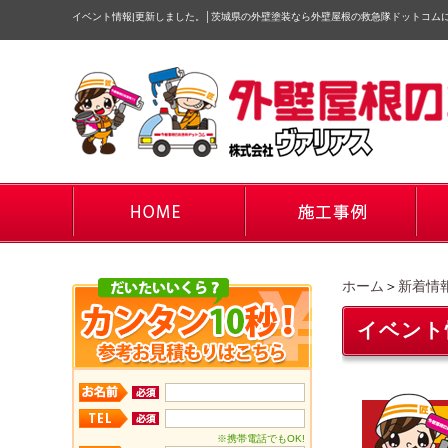
イベント情報|更新しました。
│
茨城県の外壁塗装なら外壁屋根の救急隊ドットコム
ホーム
＞
新着情
イベント
※携帯電話でもOK!