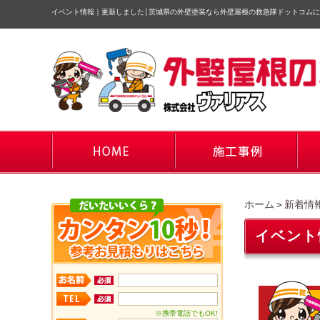
イベント情報｜更新しました
│
茨城県の外壁塗装なら外壁屋根の救急隊ドットコムに
ホーム
＞
新着情
イベント
※携帯電話でもOK!