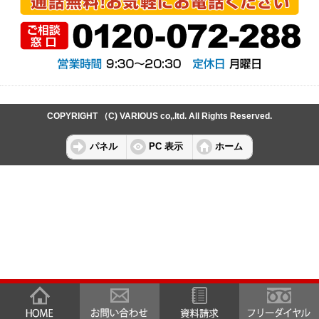
COPYRIGHT （C) VARIOUS co,.ltd. All Rights Reserved.
パネル
PC 表示
ホーム