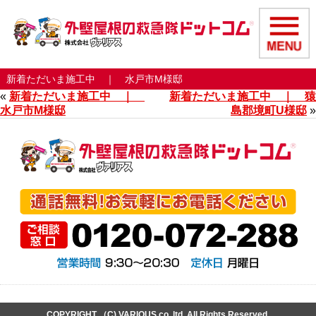
新着ただいま施工中 ｜ 水戸市M様邸
«
新着ただいま施工中 ｜
新着ただいま施工中 ｜ 猿
水戸市M様邸
島郡境町U様邸
»
COPYRIGHT （C) VARIOUS co,.ltd. All Rights Reserved.