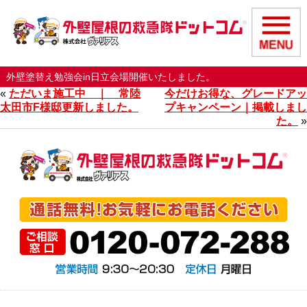
外壁塗替え勉強会in日立会場開催いたしました。
«
ただいま施工中 ｜ 常陸
今だけお得な、グレードアッ
太田市F様邸更新しました。
プキャンペーン｜掲載しまし
た。
»