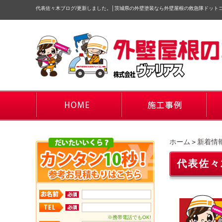
代表佐々木ブログ/更新しました。
│
茨城県の外壁塗装なら外壁屋根の救急隊ドット
ホーム
＞
新着情
代表佐々
※携帯電話でもOK!