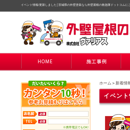
イベント情報/更新しました
│
茨城県の外壁塗装なら外壁屋根の救急隊ドットコムに
ホーム
＞
新着情
イベント
※携帯電話でもOK!