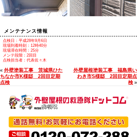
メンテナンス情報
点検日：平成28年9月6日
現場到着時刻：12時40分
現場滞在時間：25分
メンテ段階：2回目
点検担当者：代表佐々木
«
外壁塗装工事 茨城県ひた
外壁屋根塗装工事 福島県い
ちなか市K様邸 2回目定期
わき市S様邸 2回目定期点
点検
検
»