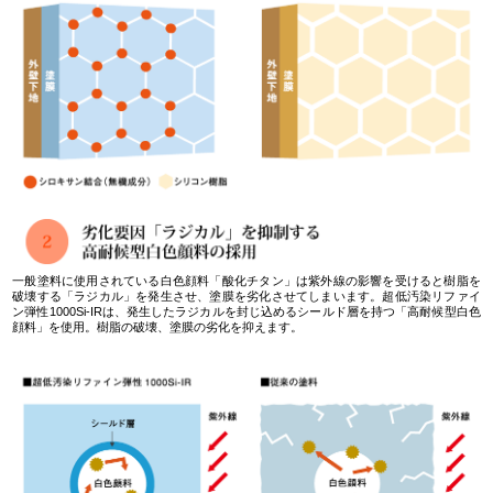
一般塗料に使用されている白色顔料「酸化チタン」は紫外線の影響を受けると樹脂を
破壊する「ラジカル」を発生させ、塗膜を劣化させてしまいます。超低汚染リファイ
ン弾性1000Si-IRは、発生したラジカルを封じ込めるシールド層を持つ「高耐候型白色
顔料」を使用。樹脂の破壊、塗膜の劣化を抑えます。