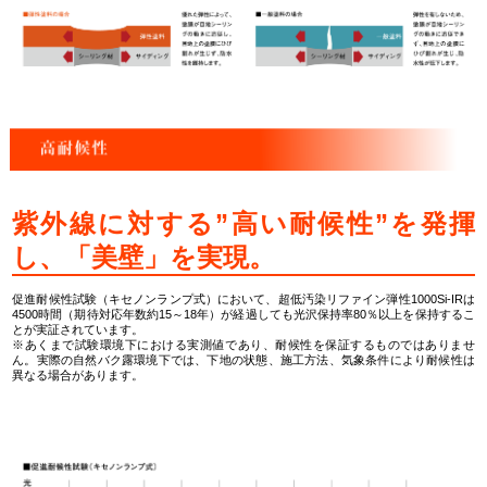
紫外線に対する”高い耐候性”を発揮
し、「美壁」を実現。
促進耐候性試験（キセノンランプ式）において、超低汚染リファイン弾性1000Si-IRは
4500時間（期待対応年数約15～18年）が経過しても光沢保持率80％以上を保持するこ
とが実証されています。
※あくまで試験環境下における実測値であり、耐候性を保証するものではありませ
ん。実際の自然バク露環境下では、下地の状態、施工方法、気象条件により耐候性は
異なる場合があります。