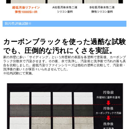
カーボンブラックを使った過酷な試験
でも、圧倒的な汚れにくさを実証。
家の外壁に多い「サイディング」という外壁材の表面を各塗料で塗装後、カーボンブ
ラック分散水で汚染させます。その後、水で洗浄し、汚染前と洗浄後で汚れの落ち具
合を比較しました。超低汚染リファインシリーズは他社の塗料と比較して、汚染前・
洗浄後の違いｔが保百々いられませんでした。
※社内試験にて実施。