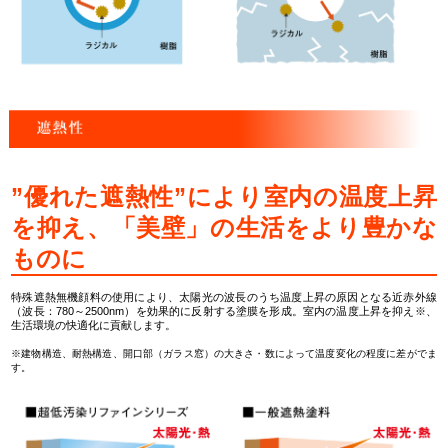
”優れた遮熱性”により室内の温度上昇
を抑え、「美壁」の生活をより豊かな
ものに
特殊遮熱無機顔料の使用により、太陽光の波長のうち温度上昇の原因となる近赤外線
（波長：780～2500nm）を効果的に反射する塗膜を形成。室内の温度上昇を抑え※、
生活環境の快適化に貢献します。
※建物構造、耐熱構造、開口部（ガラス窓）の大きさ・数によって温度変化の程度に差がでま
す。