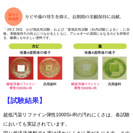
「JIS Z 2911 かび抵抗性試験」および「藻抵抗性試験（社内試験による）」に合
格。美観保持力の向上につながるとともに、アレルギーの原因にもなるカビを抑制す
る、健康にもやさしい塗料です。
【試験結果】
超低汚染リファイン弾性1000Si-IRの汚れにくさは、各試験
においても実証されています。