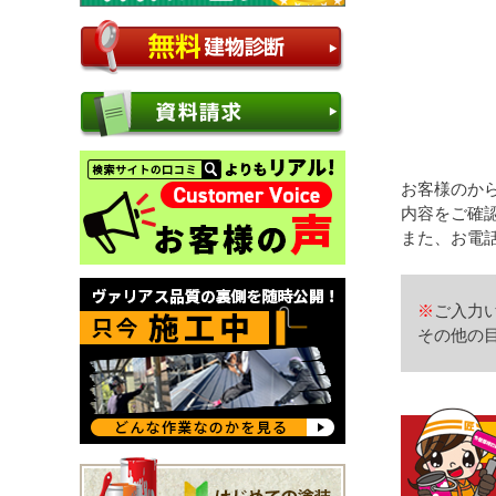
お客様のから
内容をご確
また、お電
※
ご入力
その他の目