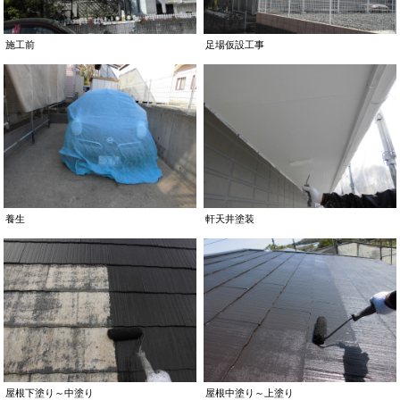
施工前
足場仮設工事
養生
軒天井塗装
屋根下塗り～中塗り
屋根中塗り～上塗り