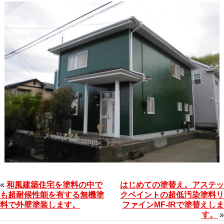
«
和風建築住宅を塗料の中で
はじめての塗替え。アステッ
も超耐候性能を有する無機塗
クペイントの超低汚染塗料リ
料で外壁塗装します。
ファインMF-IRで塗替えしま
す。
»