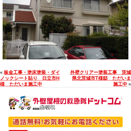
«
板金工事・塗床塗装・ダイ
外壁クリアー塗装工事 茨城
ノックシート貼り 日立市H
県北茨城市T様邸 ただいま
様 ただいま施工中
施工中
»