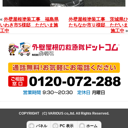
«
外壁屋根塗装工事 福島県
外壁屋根塗装工事 茨城県ひ
いわき市S様邸 ただいま施
たちなか市Ｕ様邸 ただいま
工中
施工中
»
COPYRIGHT （C) VARIOUS co,.ltd. All Rights Reserved.
パネル
PC 表示
ホーム