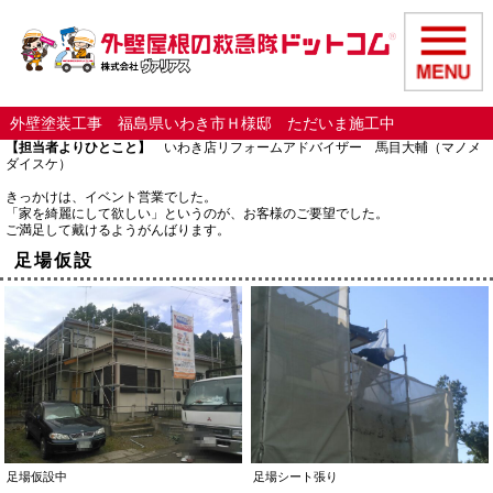
外壁塗装工事 福島県いわき市Ｈ様邸 ただいま施工中
【担当者よりひとこと】
いわき店リフォームアドバイザー 馬目大輔（マノメ
ダイスケ）
きっかけは、イベント営業でした。
「家を綺麗にして欲しい」というのが、お客様のご要望でした。
ご満足して戴けるようがんばります。
足場仮設
足場仮設中
足場シート張り