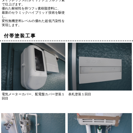
ダイフレックスのダイヤナチュラルフッ素
で仕上げます。
優れた耐候性を持つフッ素樹脂塗料に、
最新のセラミックハイブリッド技術を駆使
し、
変性無機塗料レベルの優れた超低汚染性を
実現します。
付帯塗装工事
電気メーターカバー、配電盤カバー塗装１
表札塗装１回目
回目