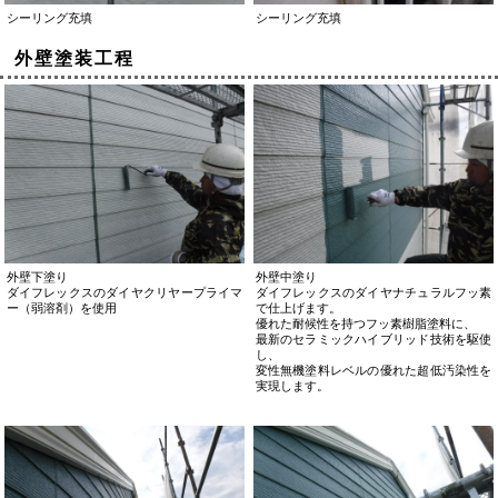
シーリング充填
シーリング充填
外壁塗装工程
外壁下塗り
外壁中塗り
ダイフレックスのダイヤクリヤープライマ
ダイフレックスのダイヤナチュラルフッ素
ー（弱溶剤）を使用
で仕上げます。
優れた耐候性を持つフッ素樹脂塗料に、
最新のセラミックハイブリッド技術を駆使
し、
変性無機塗料レベルの優れた超低汚染性を
実現します。