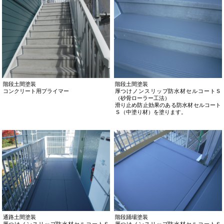
階段土間塗装
階段土間塗装
コンクリート用プライマー
厚つけノンスリップ防水材セルコートＳ
（砂骨ローラー工法）
滑り止め防止効果のある防水材セルコート
Ｓ（中塗り材）を塗ります。
通路土間塗装
階段踊場塗装
厚つけノンスリップ防水材セルコートＳ
厚つけノンスリップ防水材セルコートＳ