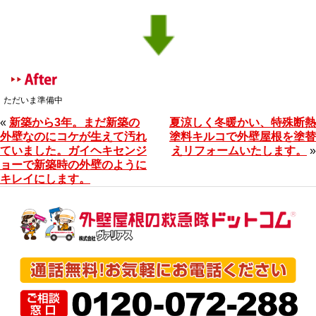
ただいま準備中
«
新築から3年。まだ新築の
夏涼しく冬暖かい、特殊断熱
外壁なのにコケが生えて汚れ
塗料キルコで外壁屋根を塗替
ていました。ガイヘキセンジ
えリフォームいたします。
»
ョーで新築時の外壁のように
キレイにします。