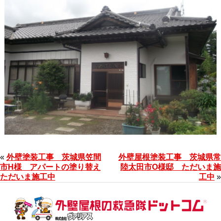
«
外壁塗装工事 茨城県笠間
外壁屋根塗装工事 茨城県常
市H様 アパートの塗り替え
陸太田市O様邸 ただいま施
ただいま施工中
工中
»