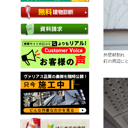
外壁材割れ
釘の周辺に