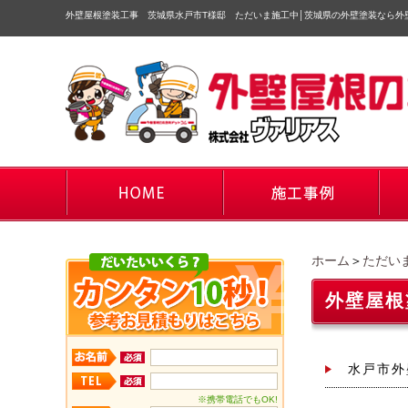
外壁屋根塗装工事 茨城県水戸市T様邸 ただいま施工中
│
茨城県の外壁塗装なら外
ホーム
＞
ただい
外壁屋根
水戸市外
※携帯電話でもOK!