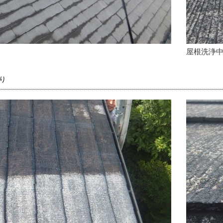
屋根洗浄
り