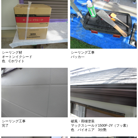
シーリング材
シーリング工事
オートンイクシード
バッカ―
色 Cホワイト
シーリング工事
破風・雨樋塗装
完了
マックスシールド1500F-JY（フッ素）
色 パイオニア 3分艶