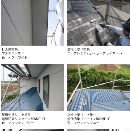
軒天井塗装
屋根下塗り塗装
マルチエースⅡ
エポプレミアムシーラープライマーJY
色 オフホワイト
屋根中塗り～上塗り
屋根中塗り～上塗り
超低汚染リファイン500MF-IR
超低汚染リファイン500MF-IR
色 マウンテンブルー
色 マウンテンブルー