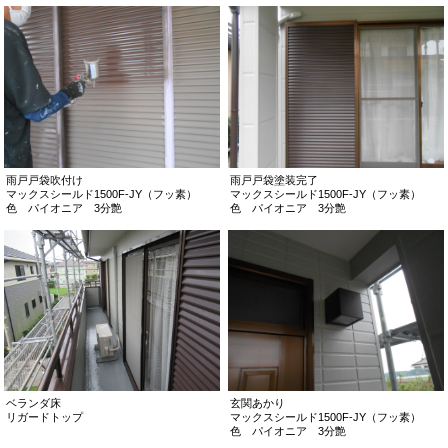
雨戸戸袋吹付け
雨戸戸袋塗装完了
マックスシールド1500F-JY（フッ素）
マックスシールド1500F-JY（フッ素）
色 パイオニア 3分艶
色 パイオニア 3分艶
ベランダ床
玄関あかり
リガードトップ
マックスシールド1500F-JY（フッ素）
色 パイオニア 3分艶