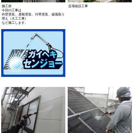
施工前
足場仮設工事
今回の工事は
外壁塗装、屋根塗装、付帯塗装、破風取り
替え（大工工事）
など施工します。