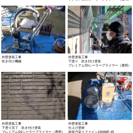
外壁塗装工事
外壁塗装工事
吹き付け機械
下塗り 吹き付け塗装
プレミアムSSシーラープライマー（透明）
外壁塗装工事
外壁塗装工事
下塗り完了 吹き付け塗装
仕上げ塗材
プレミアムSSシーラープライマー（透明）
超低汚染リファイン1000MF-IR