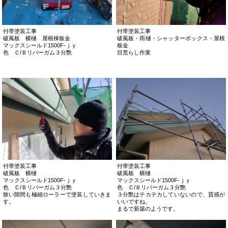
付帯塗装工事
付帯塗装工事
破風板 横樋 屋根棟板金
破風板・雨樋・シャッターボックス・屋根
マックスシールド1500F-ｊｙ
板金
色 Ｃ/Ｂリバーガム３分艶
目荒らし作業
付帯塗装工事
付帯塗装工事
破風板 横樋
破風板 横樋
マックスシールド1500F-ｊｙ
マックスシールド1500F-ｊｙ
色 Ｃ/Ｂリバーガム３分艶
色 Ｃ/Ｂリバーガム３分艶
狭い隙間も極細ローラーで塗装していきま
３分艶はテカテカしていないので、質感が
す。
いいですね。
まるで新築のようです。