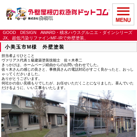
GOOD DESIGN AWARD・積水ハウスグルニエ・ダインシリーズ
JX。超低汚染リファインMF-IRで外壁塗装。
小美玉市M様 外壁塗装
担当者よりひとこと
ヴァリアス代表１級建築塗装技能士 佐々木孝二
きっかけは、ホームページ経由からのお問い合わせでした。
佐々木さんの感じの良さと、事務員さんの電話対応がすごく良かったと、おっし
ゃってくださいました。
ありがとうございます。
何社かの合い見積もりでしたが、お任せいただくことになりました。喜んでいた
だけるように、いい工事をいたします。