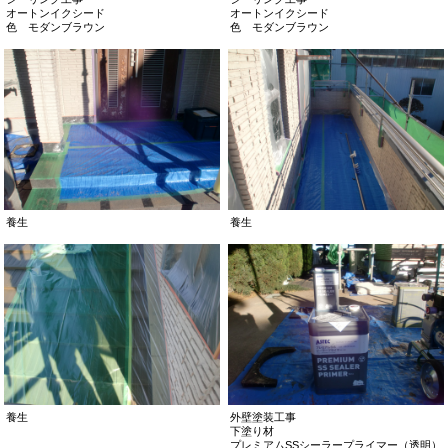
オートンイクシード
オートンイクシード
色 モダンブラウン
色 モダンブラウン
養生
養生
養生
外壁塗装工事
下塗り材
プレミアムSSシーラープライマー（透明）