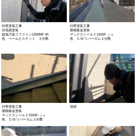
外壁塗装工事
付帯塗装工事
目地底塗装
屋根板金塗装
超低汚染リファイン1000MF-IR
マックスシールド1500F-ｊｙ
色 ペールビスケット ３分艶
色 Ｃ/Ｂリバーガム３分艶
付帯塗装工事
清掃
屋根板金塗装
マックスシールド1500F-ｊｙ
色 Ｃ/Ｂリバーガム３分艶