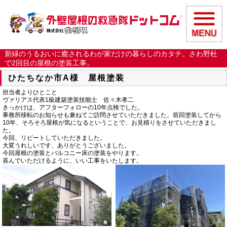
新緑のうるおいに癒されるわが家だけの暮らしのカタチ。さわ野杜
で2回目の屋根の塗装工事。
ひたちなか市A様 屋根塗装
担当者よりひとこと
ヴァリアス代表1級建築塗装技能士 佐々木孝二
きっかけは、アフターフォローの10年点検でした。
事務所移転のお知らせも兼ねてご訪問させていただきました。前回塗装してから
10年、そろそろ屋根が気になるということで、お見積りをさせていただきまし
た。
今回、リピートしていただきました。
大変うれしいです、ありがとうございました。
今回屋根の塗装とバルコニー床の塗装をやります。
喜んでいただけるように、いい工事をいたします。