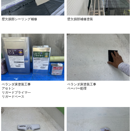
壁欠損部シーリング補修
壁欠損部補修塗装
ベランダ床塗装工事
ベランダ床塗装工事
アセトン
ペーパー処理
リガードプライマ―
リガードベース