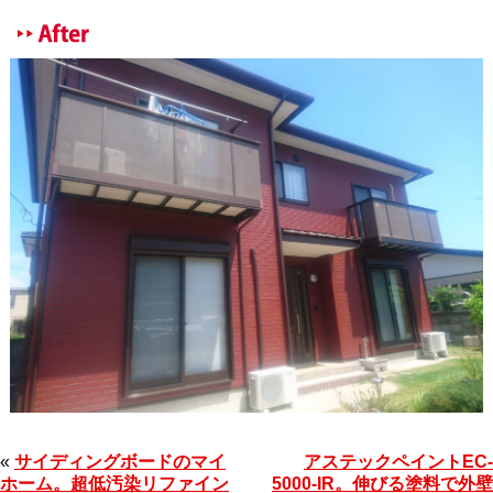
«
サイディングボードのマイ
アステックペイントEC-
ホーム。超低汚染リファイン
5000-IR。伸びる塗料で外壁