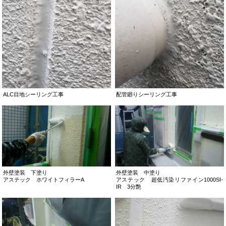
ALC目地シーリング工事
配管廻りシーリング工事
外壁塗装 下塗り
外壁塗装 中塗り
アステック ホワイトフィラーA
アステック 超低汚染リファイン1000SI-
IR 3分艶