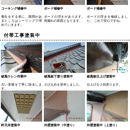
コーキング補修中
ボード補修中
ボード補修中
養生をする前に、隙間があ
ボードの浮きがあります。
ボードの浮きを修繕しまし
るところはシーリングで埋
雨漏れの原因となります。
た。 これで安心ですね。
めていきます。
付帯工事塗装中
破風ケレン作業中
破風板下塗り塗装中
破風板仕上げ塗装中
古い塗膜を丁寧に除去しま
さび止めを塗布しました。
仕上げを２回塗ります。
す。
軒天井塗装中
外壁塗装中（中塗り）
外壁塗装中（上塗り）