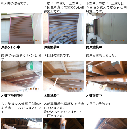
軒天井の塗装です。
下塗り、中塗り、上塗りは
下塗り、中塗り、上塗りは
３回色を変えて塗る安心納
３回色を変えて塗る安心納
得施工です。
得施工です。
戸袋ケレン中
戸袋塗装中
雨戸塗装中
雨戸の表面をケレンしま
２回目の塗装です。
雨戸も塗装しました。
す。
木部下地調整中
木部塗装中
木部塗装中
古い塗膜を木部専用剥離材
木部専用着色保護材で塗布
２回目の塗装です。
を塗布し、水でふきとりま
していきます。
す。
吸い込みがありますので、
２回塗ります。