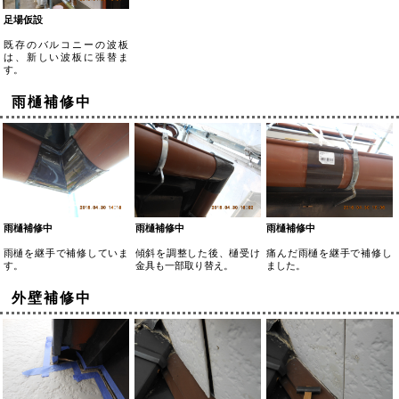
足場仮設
既存のバルコニーの波板
は、新しい波板に張替ま
す。
雨樋補修中
雨樋補修中
雨樋補修中
雨樋補修中
雨樋を継手で補修していま
傾斜を調整した後、樋受け
痛んだ雨樋を継手で補修し
す。
金具も一部取り替え。
ました。
外壁補修中