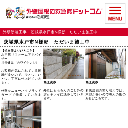
外壁塗装工事 茨城県水戸市N様邸 ただいま施工中
茨城県水戸市N様邸 ただいま施工中
【担当者よりひとこと】
水戸店リフォームアドバイ
ザー
川井健児（カワイケンジ）
お客様が気にされている箇
所が多いので、ひとつ、ひ
とつ、丁寧に仕上げていき
高圧洗浄
高圧洗浄
ます。
外壁はもちろんのこと外の
和風建築の塗り替えでは、
外壁をニューハイブリッド
塀もキレイに洗浄していき
木部が多いので職人の腕の
ガードで塗装していきま
ます。
みせどころです。
す。