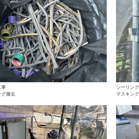
工事
シーリン
ング撤去
マスキン