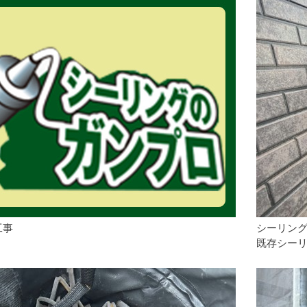
工事
シーリン
既存シー