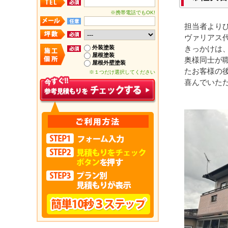
※携帯電話でもOK!
担当者より
ヴァリアス
外装塗装
きっかけは
屋根塗装
奥様同士が
屋根外壁塗装
たお客様の
※１つだけ選択してください
喜んでいた