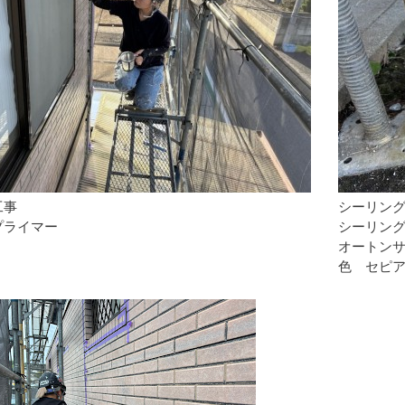
工事
シーリン
プライマー
シーリン
オートン
色 セピア