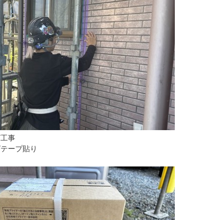
グ工事
グテープ貼り