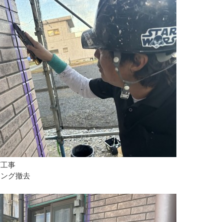
グ工事
リング撤去