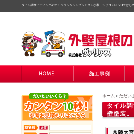
タイル調サイディングのナチュラル＆シンプルモダンな家。シリコンREVOではじ
ホーム
＞
ただい
タイル調
壁塗装。
常陸大宮