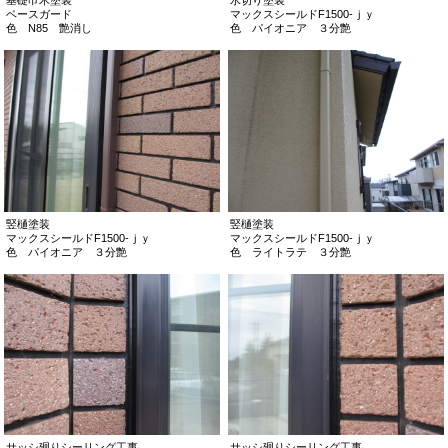
基礎巾木塗装
水切り塗装
ベースガード
マックスシールドF1500-ｊｙ
色 N85 艶消し
色 パイオニア ３分艶
竪樋塗装
竪樋塗装
マックスシールドF1500-ｊｙ
マックスシールドF1500-ｊｙ
色 パイオニア ３分艶
色 ライトラテ ３分艶
サッシ廻りシーリング工事
サッシ廻りシーリング工事