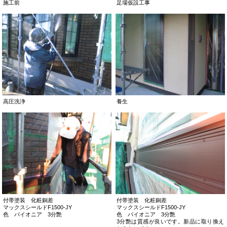
施工前
足場仮設工事
高圧洗浄
養生
付帯塗装 化粧銅差
付帯塗装 化粧銅差
マックスシールドF1500-JY
マックスシールドF1500-JY
色 パイオニア 3分艶
色 パイオニア 3分艶
3分艶は質感が良いです。新品に取り換え