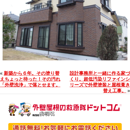
«
新築から６年。その塗り替
設計事務所と一緒に作る家づ
えちょっと待った！その汚れ
くり。超低汚染リファインシ
「外壁洗浄」で落とせます。
リーズで外壁塗装と屋根葺き
替え工事。
»