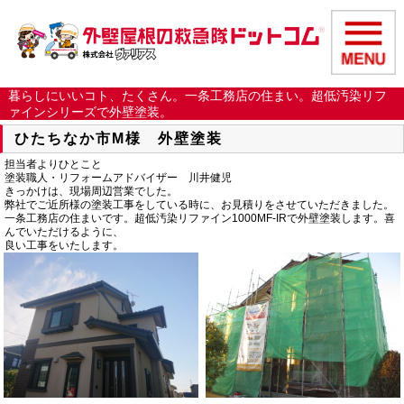
暮らしにいいコト、たくさん。一条工務店の住まい。超低汚染リフ
ァインシリーズで外壁塗装。
ひたちなか市M様 外壁塗装
担当者よりひとこと
塗装職人・リフォームアドバイザー 川井健児
きっかけは、現場周辺営業でした。
弊社でご近所様の塗装工事をしている時に、お見積りをさせていただきました。
一条工務店の住まいです。超低汚染リファイン1000MF-IRで外壁塗装します。喜
んでいただけるように、
良い工事をいたします。