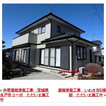
«
外壁屋根塗装工事 茨城県
屋根塗装工事 いわき市E様
水戸市コーポ ただいま施工
邸 ただいま施工中
»
中