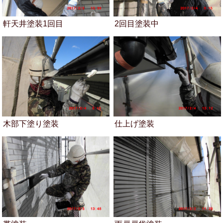
軒天井塗装1回目
2回目塗装中
木部下塗り塗装
仕上げ塗装