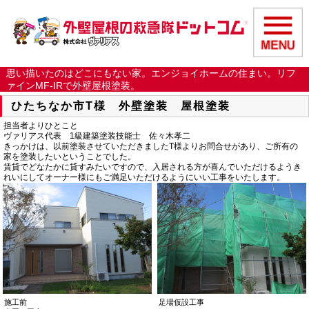
思い描いたのはどこにもない家。エンジョイホームの住まい。リフ
ァインMF-IRで外壁屋根塗装。
ひたちなか市T様 外壁塗装 屋根塗装
担当者よりひとこと
ヴァリアス代表 1級建築塗装技能士 佐々木孝二
きっかけは、以前塗装させていただきましたT様よりお問合せがあり、ご所有の
家を塗装したいということでした。
賃貸でどなたかに貸すみたいですので、入居される方が喜んでいただけるようき
れいにしてオーナー様にもご満足いただけるようにいい工事をいたします。
施工前
足場仮設工事