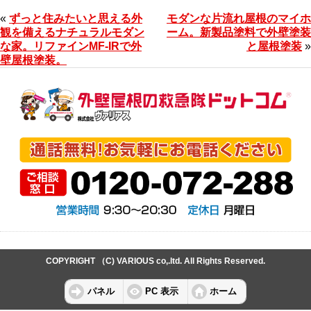
«
ずっと住みたいと思える外
モダンな片流れ屋根のマイホ
観を備えるナチュラルモダン
ーム。新製品塗料で外壁塗装
な家。リファインMF-IRで外
と屋根塗装
»
壁屋根塗装。
COPYRIGHT （C) VARIOUS co,.ltd. All Rights Reserved.
パネル
PC 表示
ホーム