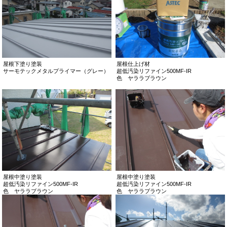
屋根下塗り塗装
屋根仕上げ材
サーモテックメタルプライマー（グレー）
超低汚染リファイン500MF-IR
色 ヤララブラウン
屋根中塗り塗装
屋根中塗り塗装
超低汚染リファイン500MF-IR
超低汚染リファイン500MF-IR
色 ヤララブラウン
色 ヤララブラウン