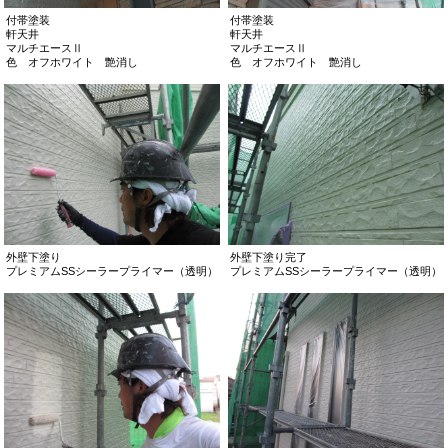
付帯塗装
付帯塗装
軒天井
軒天井
マルチエースⅡ
マルチエースⅡ
色 オフホワイト 艶消し
色 オフホワイト 艶消し
外壁下塗り
外壁下塗り完了
プレミアムSSシーラープライマー（透明）
プレミアムSSシーラープライマー（透明）