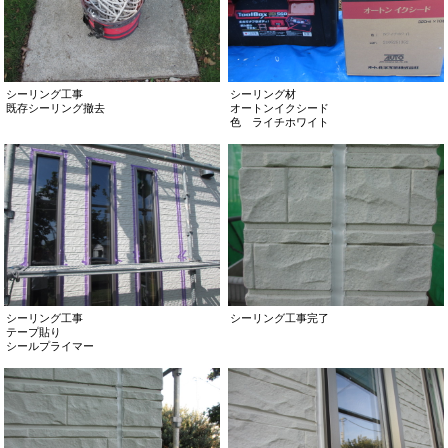
シーリング工事
シーリング材
既存シーリング撤去
オートンイクシード
色 ライチホワイト
シーリング工事
シーリング工事完了
テープ貼り
シールプライマー