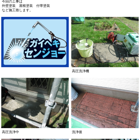
今回の工事は
外壁塗装 屋根塗装 付帯塗装
など施工致します。
高圧洗浄機
高圧洗浄中
洗浄後