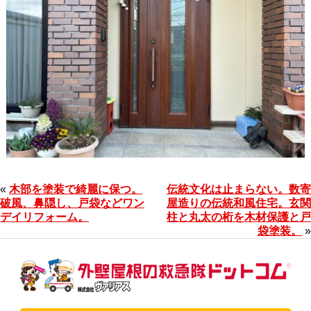
«
木部を塗装で綺麗に保つ。
伝統文化は止まらない。数寄
破風、鼻隠し、戸袋などワン
屋造りの伝統和風住宅。玄関
デイリフォーム。
柱と丸太の桁を木材保護と戸
袋塗装。
»