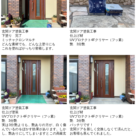
玄関ドア塗装工事
玄関ドア塗装工事
下塗り 完了
仕上げ材
ミッチャクロンマルチ
UVプロテクト4Fクリヤー（フッ素）
どんな素材でも、どんな上塗りにも
艶 3分艶
これを塗ればがっちり密着します。
玄関ドア塗装工事
玄関ドア塗装工事
仕上げ塗装
仕上げ材
UVプロテクト4Fクリヤー（フッ素）
UVプロテクト4Fクリヤー（フッ素）
艶 3分艶
艶 3分艶
実は3分艶よりも、艶ありの方が、白く傷
バッチリです！
んでいるのをぼかす効果があります。しか
玄関ドアを新しく交換しなくて済んだと、
し、艶ありにしてしまいますとこの高級玄
お客様も喜んでくれました。