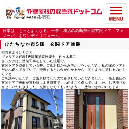
日常は、もっとよくなる。一条工務店の高断熱性能玄関ドア「ファ
ノーバ」をワンデイリフォーム。
ひたちなか市S様 玄関ドア塗装
担当者よりひとこと
ヴァリアス代表1級建築塗装技能士 佐々木孝二
きっかけは、塗装工事をしていた現場で、
玄関ドアを塗装している時、ご近所様からお声かけをいただき、私の家のドアも
だいぶ傷んできていて、交換するとお金がかかるから、同じように塗れるのかし
ら？と
ご相談をいただき、ご近所様でしたのでみさせていただきました。一条工務店の
玄関ドアで表面が紫外線による影響で、ものすごく傷んでいました。お見積りを
させていただきました。交換しなくてもいいように、塗装できれいにします。