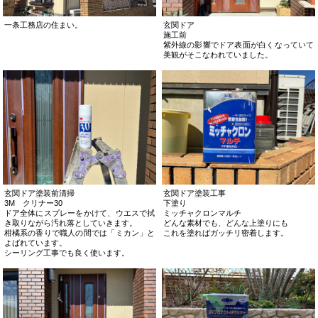
一条工務店の住まい。
玄関ドア
施工前
紫外線の影響でドア表面が白くなっていて
美観がそこなわれていました。
玄関ドア塗装前清掃
玄関ドア塗装工事
3M クリナー30
下塗り
ドア全体にスプレーをかけて、ウエスで拭
ミッチャクロンマルチ
き取りながら汚れ落としていきます。
どんな素材でも、どんな上塗りにも
柑橘系の香りで職人の間では「ミカン」と
これを塗ればガッチリ密着します。
よばれています。
シーリング工事でも良く使います。