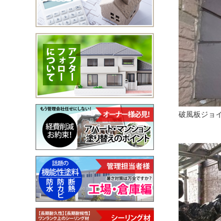
破風板ジョ