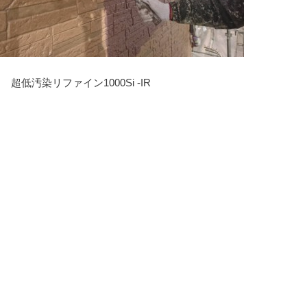
り
超低汚染リファイン1000Si -IR