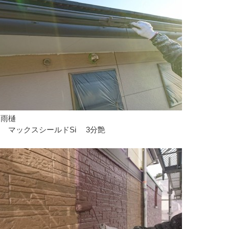
 雨樋
 マックスシールドSi 3分艶