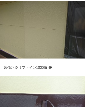
り
超低汚染リファイン1000Si -IR