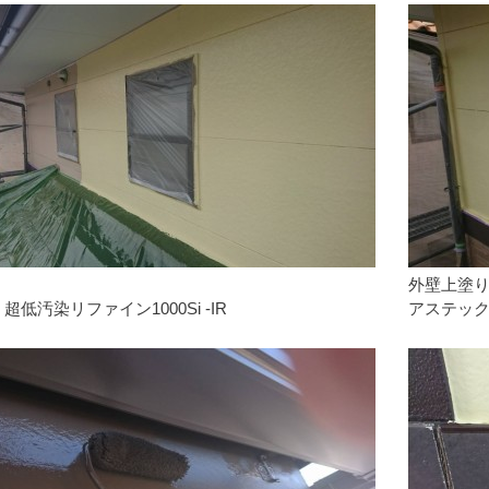
外壁上塗
低汚染リファイン1000Si -IR
アステック 