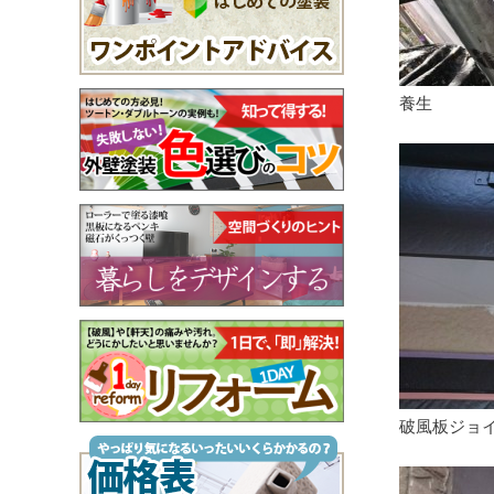
養生
破風板ジョ