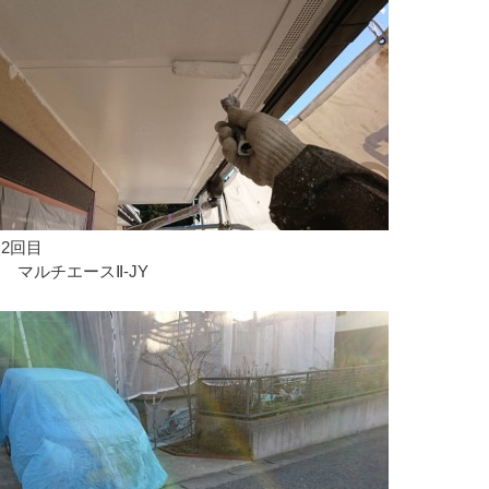
2回目
 マルチエースⅡ-JY