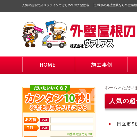
人気の超低汚染リファインではじめての外壁塗装。
│
茨城県の外壁塗装なら外壁屋根
ホーム
＞
ただい
人気の超
日立市S
※携帯電話でもOK!