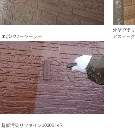
外壁中塗
 エポパワーシーラー
アステック 
低汚染リファイン1000Si -IR