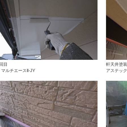
回目
軒天井塗装
マルチエースⅡ-JY
アステック