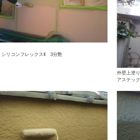
シリコンフレックスⅡ 3分艶
外壁上塗
アステック