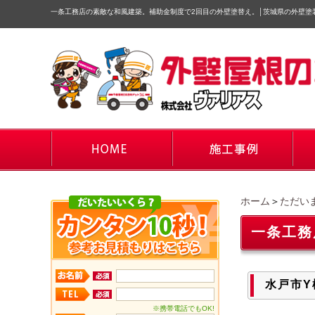
一条工務店の素敵な和風建築。補助金制度で2回目の外壁塗替え。
│
茨城県の外壁塗
ホーム
＞
ただい
一条工務
水戸市Y
※携帯電話でもOK!