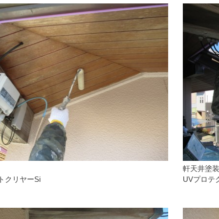
軒天井塗
トクリヤーSi
UVプロ