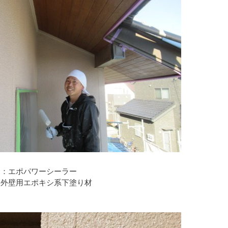
り
ク：エポパワーシーラー
液外壁用エポキシ系下塗り材