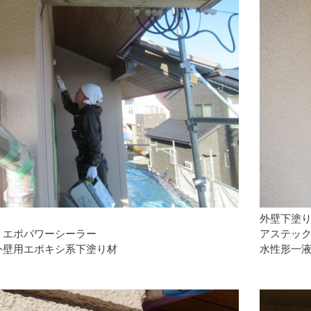
外壁下塗
：エポパワーシーラー
アステッ
外壁用エポキシ系下塗り材
水性形一