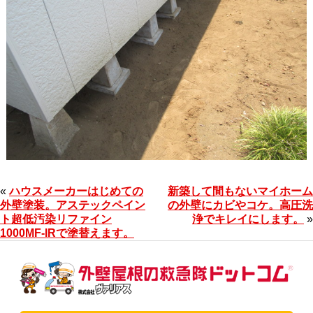
«
ハウスメーカーはじめての
新築して間もないマイホーム
外壁塗装。アステックペイン
の外壁にカビやコケ。高圧洗
ト超低汚染リファイン
浄でキレイにします。
»
1000MF-IRで塗替えます。