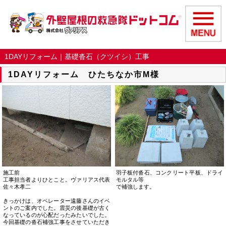
1DAYリフォーム｜基礎沓石（クツイシ）工事
1DAYリフォーム ひたちなか市M様
施工前
羽子板付沓石、コンクリート平板、ドライ
工事担当者よりひとこと。ヴァリアス代表
モルタル等
佐々木孝二
で補強します。
きっかけは、オペレーター遠藤さんのイベ
ントのご案内でした。震災の後基礎が古く
なっているのが心配だったみたいでした。
今回基礎の沓石補強工事をさせていただき