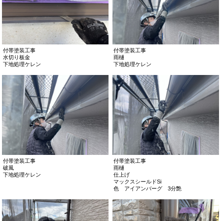
付帯塗装工事
付帯塗装工事
水切り板金
雨樋
下地処理ケレン
下地処理ケレン
付帯塗装工事
付帯塗装工事
破風
雨樋
下地処理ケレン
仕上げ
マックスシールドSi
色 アイアンバーグ 3分艶