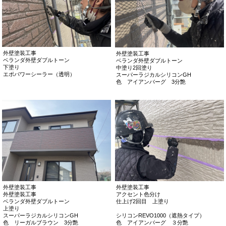
外壁塗装工事
外壁塗装工事
ベランダ外壁ダブルトーン
ベランダ外壁ダブルトーン
下塗り
中塗り2回塗り
エポパワーシーラー（透明）
スーパーラジカルシリコンGH
色 アイアンバーグ 3分艶
外壁塗装工事
外壁塗装工事
外壁塗装工事
アクセント色分け
ベランダ外壁ダブルトーン
仕上げ2回目 上塗り
上塗り
スーパーラジカルシリコンGH
シリコンREVO1000（遮熱タイプ）
色 リーガルブラウン 3分艶
色 アイアンバーグ ３分艶