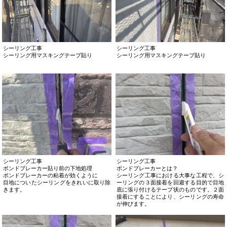
シーリング工事
シーリング工事
シーリング用マスキングテープ貼り
シーリング用マスキングテープ貼り
シーリング工事
シーリング工事
ボンドブレーカー貼り前の下地処理
ボンドブレーカーとは？
ボンドブレーカーの粘着が効くように
シーリング工事における大事な工程で、シ
目地についたシーリングをきれいに取り除
ーリングの３面接着を回避する目的で目地
きます。
底に張り付けるテープ状のものです。２面
接着にすることにより、シーリングの寿命
が伸びます。