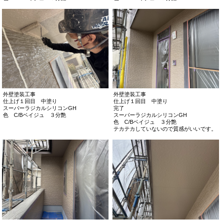
外壁塗装工事
外壁塗装工事
仕上げ１回目 中塗り
仕上げ１回目 中塗り
スーパーラジカルシリコンGH
完了
色 C/Bベイジュ ３分艶
スーパーラジカルシリコンGH
色 C/Bベイジュ ３分艶
テカテカしていないので質感がいいです。