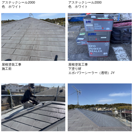
アステックシール2000
アステックシール2000
色 ホワイト
色 ホワイト
屋根塗装工事
屋根塗装工事
施工前
下塗り材
エポパワーシーラー（透明）JY