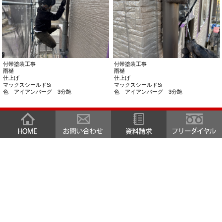
付帯塗装工事
付帯塗装工事
雨樋
雨樋
仕上げ
仕上げ
マックスシールドSi
マックスシールドSi
色 アイアンバーグ 3分艶
色 アイアンバーグ 3分艶
付帯部塗装
付帯部塗装
ベランダ床
ベランダ床
仕上げ材
ベランダ笠木
リガードシリーズ
清掃