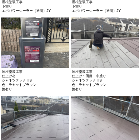
屋根塗装工事
屋根塗装工事
下塗り
下塗り
エポパワーシーラー（透明）JY
エポパワーシーラー（透明）JY
屋根塗装工事
屋根塗装工事
仕上げ材
仕上げ１回目 中塗り
シャネツテックⅡSi
シャネツテックⅡSi
色 ラセットブラウン
色 ラセットブラウン
艶有り
艶有り