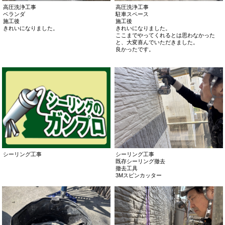
高圧洗浄工事
高圧洗浄工事
ベランダ
駐車スペース
施工後
施工後
きれいになりました。
きれいになりました。
ここまでやってくれるとは思わなかった
と、大変喜んでいただきました。
良かったです。
シーリング工事
シーリング工事
既存シーリング撤去
撤去工具
3Mスピンカッター