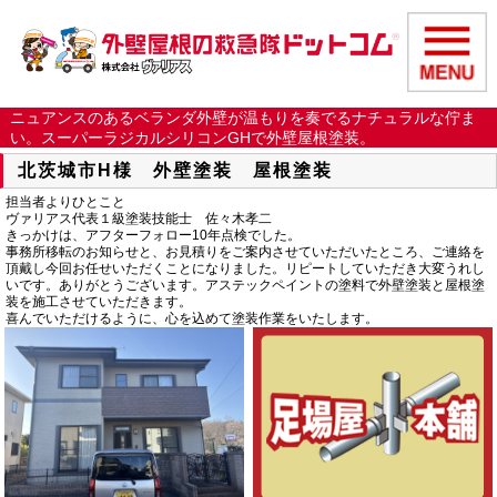
ニュアンスのあるベランダ外壁が温もりを奏でるナチュラルな佇ま
い。スーパーラジカルシリコンGHで外壁屋根塗装。
北茨城市H様 外壁塗装 屋根塗装
担当者よりひとこと
ヴァリアス代表１級塗装技能士 佐々木孝二
きっかけは、アフターフォロー10年点検でした。
事務所移転のお知らせと、お見積りをご案内させていただいたところ、ご連絡を
頂戴し今回お任せいただくことになりました。リピートしていただき大変うれし
いです。ありがとうございます。アステックペイントの塗料で外壁塗装と屋根塗
装を施工させていただきます。
喜んでいただけるように、心を込めて塗装作業をいたします。